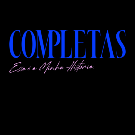
QUEM VOCÊ FOI CRIADA PARA
SER?
Em meio à correria, às pressões e às incertezas da vida, é
fácil perder o sentido do propósito.