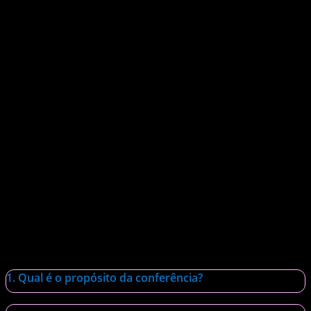
PERGUNTAS FREQUENTES
Preparamos uma lista de perguntas frequentes para auxiliar
o seu planejamento para a conferência.
1. Qual é o propósito da conferência?