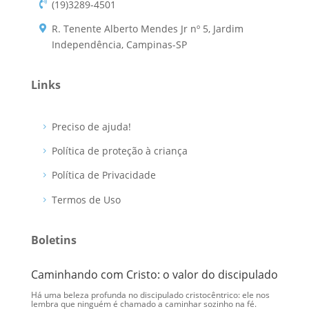
(19)3289-4501
R. Tenente Alberto Mendes Jr nº 5, Jardim
Independência, Campinas-SP
Links
Preciso de ajuda!
Política de proteção à criança
Política de Privacidade
Termos de Uso
Boletins
Caminhando com Cristo: o valor do discipulado
Eu me
Há uma beleza profunda no discipulado cristocêntrico: ele nos
Ao olha
lembra que ninguém é chamado a caminhar sozinho na fé.
Cristo 