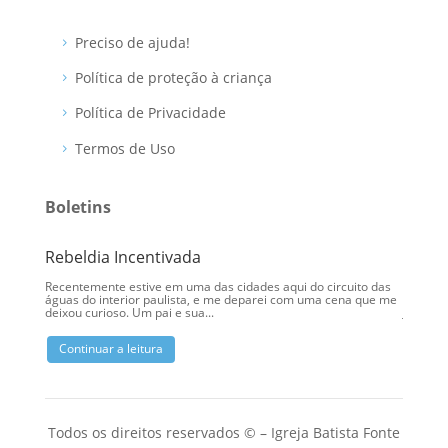
Preciso de ajuda!
Política de proteção à criança
Política de Privacidade
Termos de Uso
Boletins
Rebeldia Incentivada
Camin
Recentemente estive em uma das cidades aqui do circuito das
Há uma 
águas do interior paulista, e me deparei com uma cena que me
lembra 
deixou curioso. Um pai e sua...
Jesus, o
Continuar a leitura
Conti
Todos os direitos reservados © – Igreja Batista Fonte