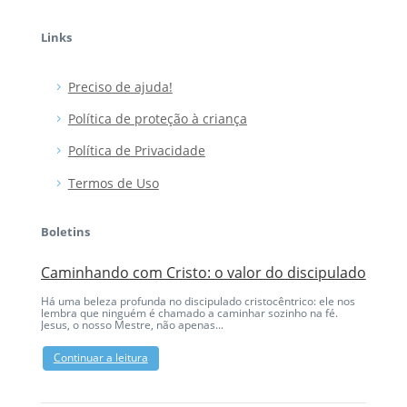
Links
Preciso de ajuda!
Política de proteção à criança
Política de Privacidade
Termos de Uso
Boletins
Caminhando com Cristo: o valor do discipulado
Eu me
Há uma beleza profunda no discipulado cristocêntrico: ele nos
Ao olha
lembra que ninguém é chamado a caminhar sozinho na fé.
Cristo 
Jesus, o nosso Mestre, não apenas...
elas. N
Continuar a leitura
Conti