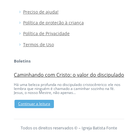
Preciso de ajuda!
Política de proteção à criança
Política de Privacidade
Termos de Uso
Boletins
Caminhando com Cristo: o valor do discipulado
Eu me
Há uma beleza profunda no discipulado cristocêntrico: ele nos
Ao olha
lembra que ninguém é chamado a caminhar sozinho na fé.
Cristo 
Jesus, o nosso Mestre, não apenas...
elas. N
Continuar a leitura
Conti
Todos os direitos reservados © – Igreja Batista Fonte