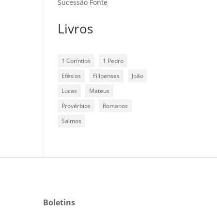
Sucessão Fonte
Livros
1 Coríntios
1 Pedro
Efésios
Filipenses
João
Lucas
Mateus
Provérbios
Romanos
Salmos
Boletins