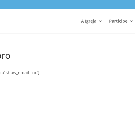
A Igreja
Participe
pro
no’ show_email=’no’]