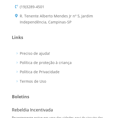
(19)3289-4501
R. Tenente Alberto Mendes Jr nº 5, Jardim
Independência, Campinas-SP
Links
Preciso de ajuda!
Política de proteção à criança
Política de Privacidade
Termos de Uso
Boletins
Rebeldia Incentivada
Camin
Recentemente estive em uma das cidades aqui do circuito das
Há uma 