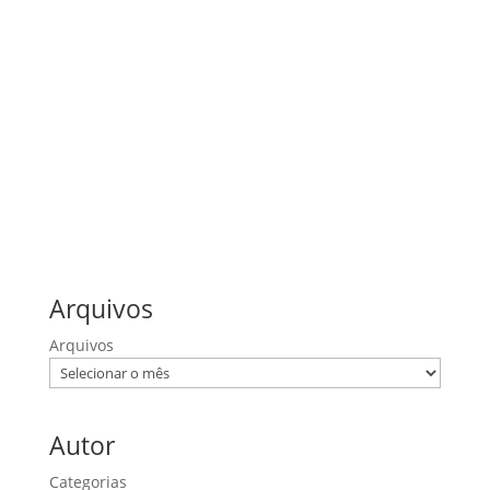
1 Coríntios
1 Pedro
Efésios
Filipenses
João
Lucas
Mateus
Provérbios
Romanos
Salmos
Arquivos
Arquivos
Autor
Categorias