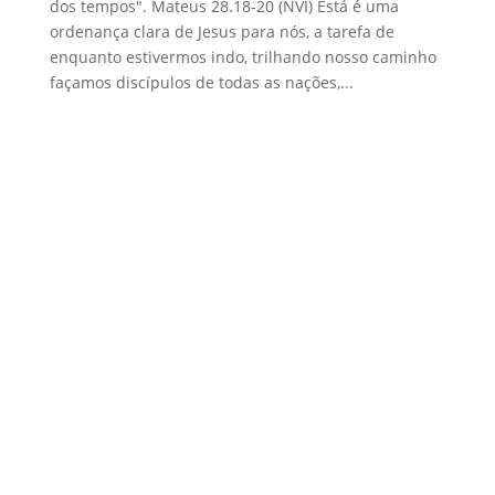
dos tempos". Mateus 28.18-20 (NVI) Está é uma
ordenança clara de Jesus para nós, a tarefa de
enquanto estivermos indo, trilhando nosso caminho
façamos discípulos de todas as nações,...
Pesquisar
Posts recentes
Rebeldia Incentivada
Caminhando com Cristo: o valor do discipulado
Eu me importo biblicamente?
Vitórias e Derrotas
Nosso serviço