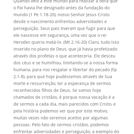
Quando veio a este mundo para realizar a obra que
o Pai havia lhe designado antes da fundação do
mundo (1 Pe 1.18-20), nosso Senhor Jesus Cristo
desde o nascimento enfrentou adversidades e
perseguição. Seus pais tiveram que fugir para que
ele nascesse em segurança, uma vez que o rei
Herodes queria matá-lo. (Mt 2.16-20) Claro, tudo isso
inserido no plano de Deus, que já havia profetizado
através dos profetas o que aconteceria. Ele desceu
dos céus e se humilhou, limitando-se a nossa forma
humana, para nos resgatar e libertar do pecado (Fp
2.1-8), para que hoje pudéssemos através de Sua
morte e ressurreição, ter a esperança de sermos
reconhecidos filhos de Deus. Se somos hoje
chamados de cristãos, é porque nossa vocação é a
de sermos a cada dia, mais parecidos com Cristo, e
pela história podemos ver que por este motivo,
muitas vezes não seremos aceitos por algumas
pessoas. Pelo fato de sermos cristãos, podemos
enfrentar adversidades e perseguição, a exemplo do