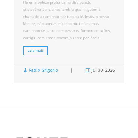
Há uma beleza profunda no discipulado
Se
cristocêntrico: ele nos lembra que ninguém é
pe
chamado a caminhar sozinho na fé. Jesus, o nosso
ma
Mestre, não apenas ensinou multidões, mas
mi
caminhou de perto com pessoas, formou corações,
re
corrigiu com amor, encorajou com paciência...
Leia mais
Fabio Grigorio
|
jul 30, 2026


