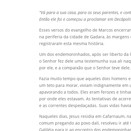
“Vá para a sua casa, para os seus parentes, e con
Então ele foi e começou a proclamar em Decápolis
Esses versos do evangelho de Marcos encerra
na periferia da cidade de Gadara, às margens
registraram esta mesma história.
Um dos endemoninhados, após ser liberto da l
o Senhor fez dele uma testemunha sua ali naque
por ele, e a compaixão que o Senhor teve dele.
Fazia muito tempo que aqueles dois homens e
um teto para morar, viviam indignamente em u
apavorando a todos. Eles eram ferozes e tin
por onde eles estavam. As tentativas de acorr
e as correntes despedaçadas. Suas vidas hav
Naqueles dias, Jesus residia em Cafarnaum, n
comum pregando ao povo dali, resolveu ir até 
Galiléia para ir ao encontro dos endemoninha