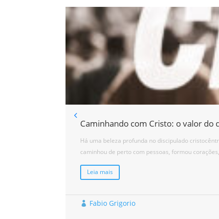
Caminhando com Cristo: o valor do d
Há uma beleza profunda no discipulado cristocênt
caminhou de perto com pessoas, formou corações, 
Leia mais
Fabio Grigorio
