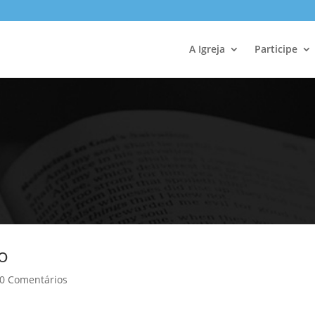
A Igreja
Participe
o
0 Comentários