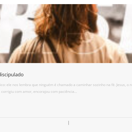
iscipulado
rico: ele nos lembra que ninguém é chamado a caminhar sozinho na fé. Jesus, o
corrigiu com amor, encorajou com paciência...
|