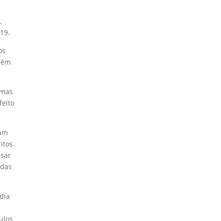
.
Posts recentes
19.
Caminhando com Cristo: o
os
valor do discipulado
mbém
Eu me importo
biblicamente?
 mas
Vitórias e Derrotas
feito
Nosso serviço
Sucessão Fonte
ham
itos
ssar
adas
dia
1 Coríntios
1 Pedro
Efésios
Filipenses
João
ulos