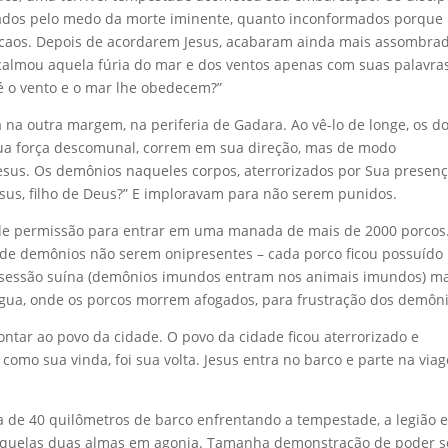
dos pelo medo da morte iminente, quanto inconformados porque
caos. Depois de acordarem Jesus, acabaram ainda mais assombra
almou aquela fúria do mar e dos ventos apenas com suas palavra
é o vento e o mar lhe obedecem?”
 na outra margem, na periferia de Gadara. Ao vê-lo de longe, os do
ua força descomunal, correm em sua direção, mas de modo
esus. Os demônios naqueles corpos, aterrorizados por Sua presen
esus, filho de Deus?” E imploravam para não serem punidos.
pede permissão para entrar em uma manada de mais de 2000 porcos
o de demônios não serem onipresentes – cada porco ficou possuído
ssessão suína (demônios imundos entram nos animais imundos) ma
água, onde os porcos morrem afogados, para frustração dos demôni
ontar ao povo da cidade. O povo da cidade ficou aterrorizado e
como sua vinda, foi sua volta. Jesus entra no barco e parte na via
de 40 quilômetros de barco enfrentando a tempestade, a legião e
r aquelas duas almas em agonia. Tamanha demonstração de poder 