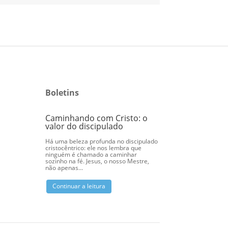
Boletins
Caminhando com Cristo: o
Eu me importo bi
valor do discipulado
Ao olharmos para os E
Há uma beleza profunda no discipulado
nosso Senhor Jesus Cris
cristocêntrico: ele nos lembra que
necessidades das pesso
ninguém é chamado a caminhar
indiferente a elas. Num
sozinho na fé. Jesus, o nosso Mestre,
mais...
não apenas...
Continuar a leitura
Continuar a leitura