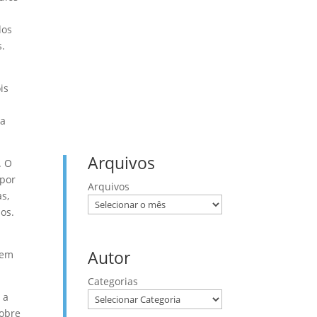
Lucas
Mateus
dos
Provérbios
Romanos
s.
Salmos
is
ça
Arquivos
. O
 por
Arquivos
s,
os.
Autor
gem
Categorias
 a
sobre