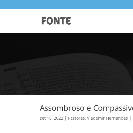
Assombroso e Compassiv
set 18, 2022
Pastores
,
Vlademir Hernandes