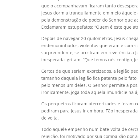
que o acompanhavam ficaram tanto desespera
Jesus dormia tranquilamente em meio àquele 
pela demonstração de poder do Senhor que ac
Exclamaram estupefatos: “Quem é este que at
Depois de navegar 20 quilômetros, Jesus chega
endemoninhados, violentos que eram e com s
surpreendente, se prostram em reverência a J
inesperada, gritam: “Que temos nós contigo, J
Certos de que seriam exorcizados, a legião 
tamanho daquela legião fica patente pelo fat
pelo menos um deles. O Senhor permite a po
ironicamente, joga toda aquela imundície na 
Os porqueiros ficaram aterrorizados e foram c
pediram para Jesus ir embora. Tão inesperada 
de volta.
Todo aquele empenho num bate-volta de cerca 
rejeição, foi motivado por sua compaixão po