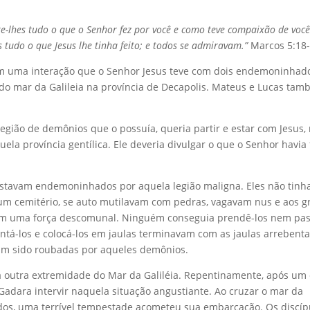
te-lhes tudo o que o Senhor fez por você e como teve compaixão de você
 tudo o que Jesus lhe tinha feito; e todos se admiravam.”
Marcos 5:18-
m uma interação que o Senhor Jesus teve com dois endemoninhad
 do mar da Galileia na província de Decapolis. Mateus e Lucas ta
egião de demônios que o possuía, queria partir e estar com Jesus,
la província gentílica. Ele deveria divulgar o que o Senhor havia 
stavam endemoninhados por aquela legião maligna. Eles não tin
m cemitério, se auto mutilavam com pedras, vagavam nus e aos gr
ham uma força descomunal. Ninguém conseguia prendê-los nem pa
entá-los e colocá-los em jaulas terminavam com as jaulas arrebent
iam sido roubadas por aqueles demônios.
a outra extremidade do Mar da Galiléia. Repentinamente, após um 
Gadara intervir naquela situação angustiante. Ao cruzar o mar da
dos, uma terrível tempestade acometeu sua embarcação. Os discíp