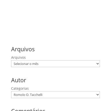
1 Coríntios
1 Pedro
Efésios
Filipenses
João
Lucas
Mateus
Provérbios
Romanos
Salmos
Arquivos
Arquivos
Autor
Categorias
Comentários