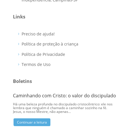
Links
Preciso de ajuda!
Política de proteção à criança
Política de Privacidade
Termos de Uso
Boletins
Caminhando com Cristo: o valor do discipulado
Eu me
Há uma beleza profunda no discipulado cristocêntrico: ele nos
Ao olha
lembra que ninguém é chamado a caminhar sozinho na fé.
Cristo 
Jesus, o nosso Mestre, não apenas...
elas. N
Continuar a leitura
Conti