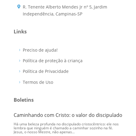
R. Tenente Alberto Mendes Jr nº 5, Jardim
Independência, Campinas-SP
Links
Preciso de ajuda!
Política de proteção à criança
Política de Privacidade
Termos de Uso
Boletins
Caminhando com Cristo: o valor do discipulado
Eu me
Há uma beleza profunda no discipulado cristocêntrico: ele nos
Ao olha
lembra que ninguém é chamado a caminhar sozinho na fé.
Cristo 
Jesus, o nosso Mestre, não apenas...
elas. N