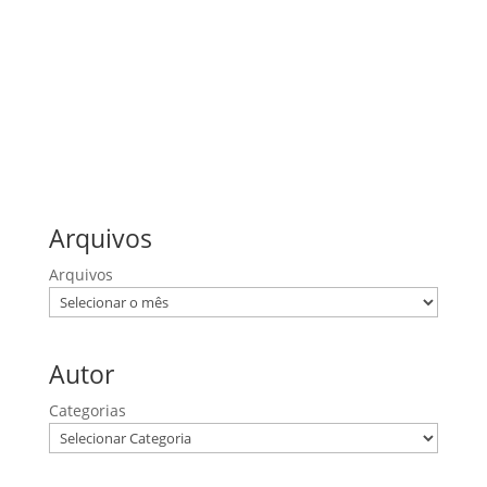
1 Coríntios
1 Pedro
Efésios
Filipenses
João
Lucas
Mateus
Provérbios
Romanos
Salmos
Arquivos
Arquivos
Autor
Categorias