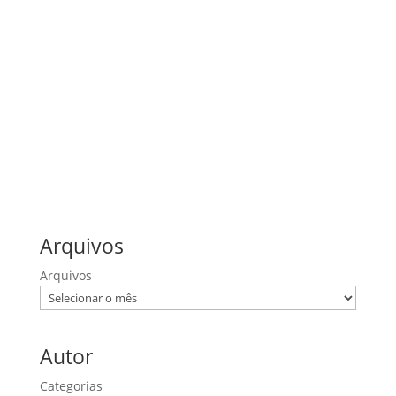
1 Coríntios
1 Pedro
Efésios
Filipenses
João
Lucas
Mateus
Provérbios
Romanos
Salmos
Arquivos
Arquivos
Autor
Categorias