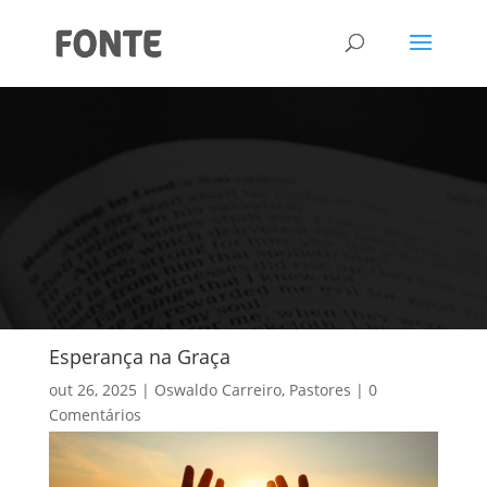
Esperança na Graça
out 26, 2025
Oswaldo Carreiro
,
Pastores
0
Comentários