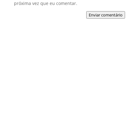
próxima vez que eu comentar.
Enviar comentário
Pesquisar
Posts recentes
Rebeldia Incentivada
Caminhando com Cristo: o valor do discipulado
Eu me importo biblicamente?
Vitórias e Derrotas
Nosso serviço