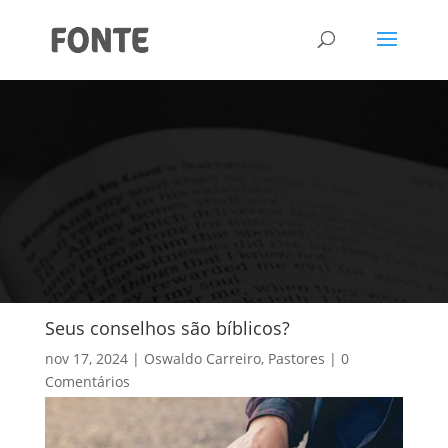
Seus conselhos são bíblicos?
nov 17, 2024
Oswaldo Carreiro
,
Pastores
0
Comentários