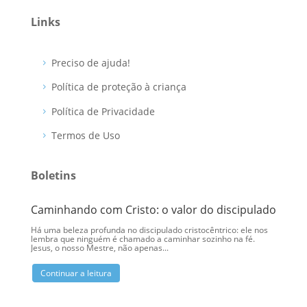
Links
Preciso de ajuda!
Política de proteção à criança
Política de Privacidade
Termos de Uso
Boletins
Caminhando com Cristo: o valor do discipulado
Eu me
Há uma beleza profunda no discipulado cristocêntrico: ele nos
Ao olha
lembra que ninguém é chamado a caminhar sozinho na fé.
Cristo 
Jesus, o nosso Mestre, não apenas...
elas. N
Continuar a leitura
Conti