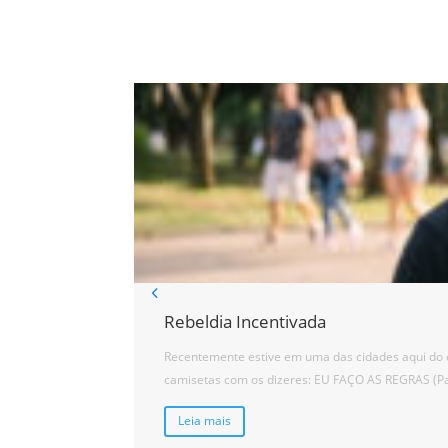
Rebeldia Incentivada
Recentemente estive em uma das cidades aqui do ci
camisetas com os dizeres: EU FAÇO AS REGRAS (Pai
Leia mais