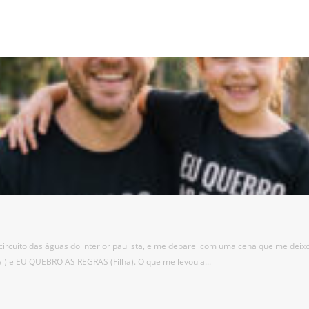
rcuito das águas do interior paulista, e me deparei com uma cena que me deixou
) e EU QUEBRO AS REGRAS (Filha). O que me levou a...