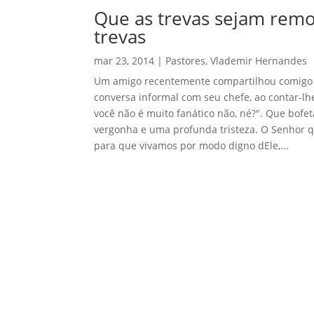
Que as trevas sejam rem
trevas
mar 23, 2014
|
Pastores
,
Vlademir Hernandes
Um amigo recentemente compartilhou comigo u
conversa informal com seu chefe, ao contar-lhe
você não é muito fanático não, né?". Que b
vergonha e uma profunda tristeza. O Senhor qu
para que vivamos por modo digno dEle,...