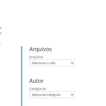
Provérbios
Romanos
Salmos
a
o,
s
Arquivos
Arquivos
Autor
Categorias