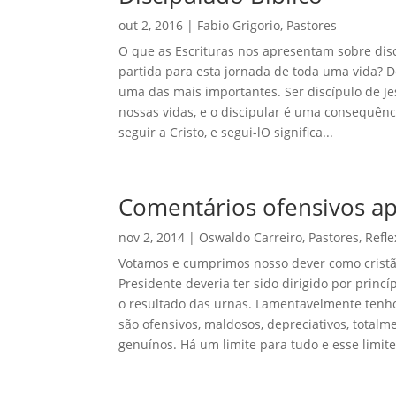
out 2, 2016
|
Fabio Grigorio
,
Pastores
O que as Escrituras nos apresentam sobre disci
partida para esta jornada de toda uma vida? De 
uma das mais importantes. Ser discípulo de J
nossas vidas, e o discipular é uma consequênc
seguir a Cristo, e segui-lO significa...
Comentários ofensivos ap
nov 2, 2014
|
Oswaldo Carreiro
,
Pastores
,
Refl
Votamos e cumprimos nosso dever como cristão
Presidente deveria ter sido dirigido por princ
o resultado das urnas. Lamentavelmente tenho 
são ofensivos, maldosos, depreciativos, totalm
genuínos. Há um limite para tudo e esse limite.