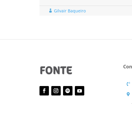
Gilvair Baqueiro

Con