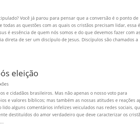
pulado? Você já parou para pensar que a conversão é o ponto de
todas as questões com as quais os cristãos precisam lidar, essa e
esus é essência de quem nós somos e do que devemos fazer com a
ia direta de ser um discípulo de Jesus. Discípulos são chamados a
ós eleição
exões
s e cidadãos brasileiros. Mas não apenas o nosso voto para
ípios e valores bíblicos; mas também as nossas atitudes e reações 
lido alguns comentários infelizes veiculados nas redes sociais, q
ente destituídos do amor verdadeiro que deve caracterizar os crist
..