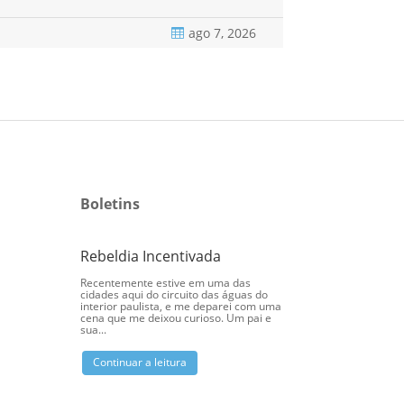
ago 7, 2026
Fabio Grigor


Boletins
Caminhando com C
Rebeldia Incentivada
valor do discipul
Recentemente estive em uma das
Há uma beleza profunda
cidades aqui do circuito das águas do
cristocêntrico: ele nos 
interior paulista, e me deparei com uma
ninguém é chamado a 
cena que me deixou curioso. Um pai e
sozinho na fé. Jesus, o 
sua...
não apenas...
Continuar a leitura
Continuar a leitura