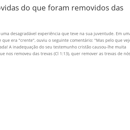
ovidas do que foram removidos das
ma desagradável experiência que teve na sua juventude. Em um
 que era "crente", ouviu o seguinte comentário: "Mas pelo que vej
ofetada! A inadequação do seu testemunho cristão causou-lhe muita
e nos removeu das trevas (Cl 1:13), quer remover as trevas de nó